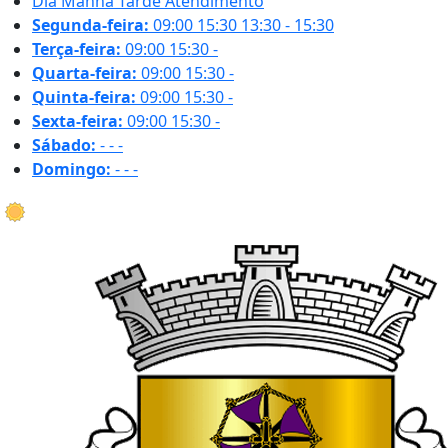
Dia
Manhã
Tarde
Atendimento
Segunda-feira:
09:00
15:30
13:30 - 15:30
Terça-feira:
09:00
15:30
-
Quarta-feira:
09:00
15:30
-
Quinta-feira:
09:00
15:30
-
Sexta-feira:
09:00
15:30
-
Sábado:
-
-
-
Domingo:
-
-
-
27.7 ºC