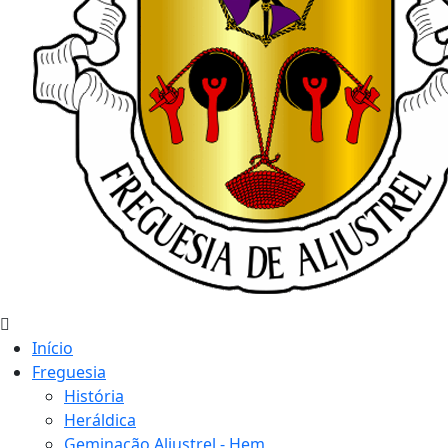
Início
Freguesia
História
Heráldica
Geminação Aljustrel - Hem