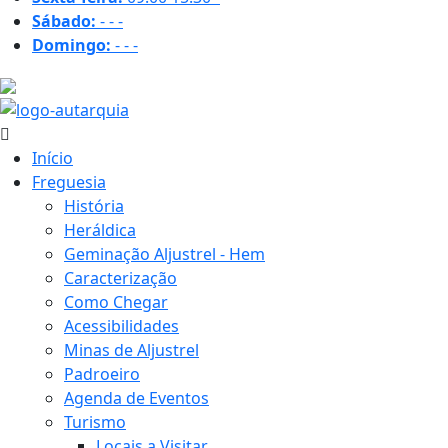
Sábado:
-
-
-
Domingo:
-
-
-
21.6 ºC
Início
Freguesia
História
Heráldica
Geminação Aljustrel - Hem
Caracterização
Como Chegar
Acessibilidades
Minas de Aljustrel
Padroeiro
Agenda de Eventos
Turismo
Locais a Visitar