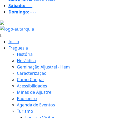
Sábado:
-
-
-
Domingo:
-
-
-
36.4 ºC
Início
Freguesia
História
Heráldica
Geminação Aljustrel - Hem
Caracterização
Como Chegar
Acessibilidades
Minas de Aljustrel
Padroeiro
Agenda de Eventos
Turismo
Locais a Visitar