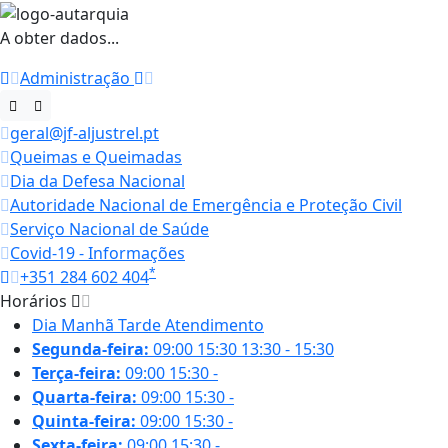
A obter dados...
Administração
geral@jf-aljustrel.pt
Queimas e Queimadas
Dia da Defesa Nacional
Autoridade Nacional de Emergência e Proteção Civil
Serviço Nacional de Saúde
Covid-19 - Informações
*
+351 284 602 404
Horários
Dia
Manhã
Tarde
Atendimento
Segunda-feira:
09:00
15:30
13:30 - 15:30
Terça-feira:
09:00
15:30
-
Quarta-feira:
09:00
15:30
-
Quinta-feira:
09:00
15:30
-
Sexta-feira:
09:00
15:30
-