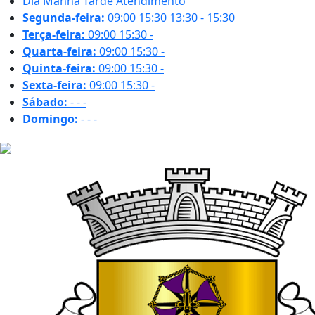
Dia
Manhã
Tarde
Atendimento
Segunda-feira:
09:00
15:30
13:30 - 15:30
Terça-feira:
09:00
15:30
-
Quarta-feira:
09:00
15:30
-
Quinta-feira:
09:00
15:30
-
Sexta-feira:
09:00
15:30
-
Sábado:
-
-
-
Domingo:
-
-
-
23.6 ºC