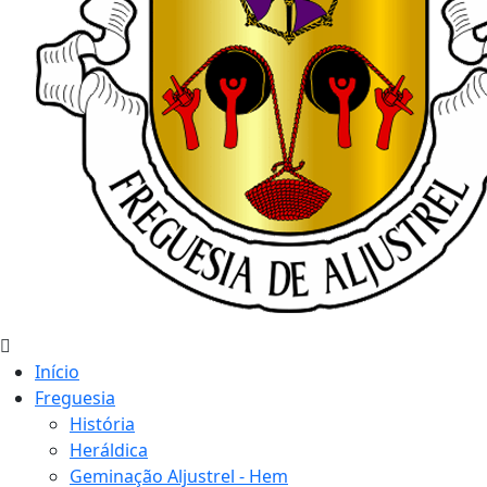
Início
Freguesia
História
Heráldica
Geminação Aljustrel - Hem