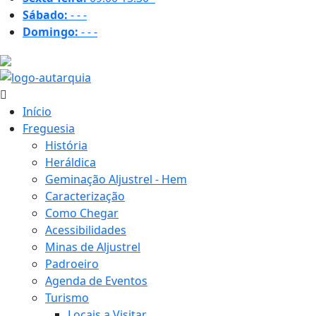
Sábado:
-
-
-
Domingo:
-
-
-
23.3 ºC
Início
Freguesia
História
Heráldica
Geminação Aljustrel - Hem
Caracterização
Como Chegar
Acessibilidades
Minas de Aljustrel
Padroeiro
Agenda de Eventos
Turismo
Locais a Visitar