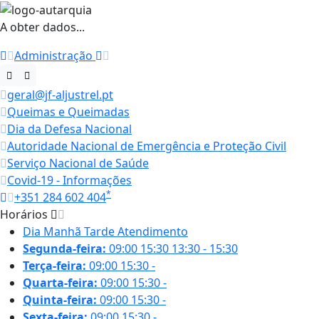
A obter dados...
Administração
geral@jf-aljustrel.pt
Queimas e Queimadas
Dia da Defesa Nacional
Autoridade Nacional de Emergência e Proteção Civil
Serviço Nacional de Saúde
Covid-19 - Informações
*
+351 284 602 404
Horários
Dia
Manhã
Tarde
Atendimento
Segunda-feira:
09:00
15:30
13:30 - 15:30
Terça-feira:
09:00
15:30
-
Quarta-feira:
09:00
15:30
-
Quinta-feira:
09:00
15:30
-
Sexta-feira:
09:00
15:30
-