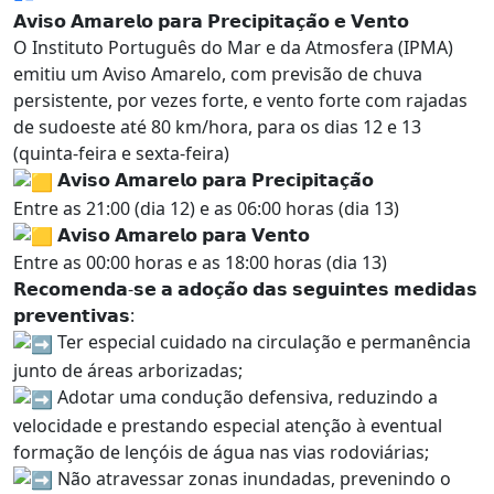
𝗔𝘃𝗶𝘀𝗼 𝗔𝗺𝗮𝗿𝗲𝗹𝗼 𝗽𝗮𝗿𝗮 𝗣𝗿𝗲𝗰𝗶𝗽𝗶𝘁𝗮𝗰̧𝗮̃𝗼 𝗲 𝗩𝗲𝗻𝘁𝗼
O Instituto Português do Mar e da Atmosfera (IPMA)
emitiu um Aviso Amarelo, com previsão de chuva
persistente, por vezes forte, e vento forte com rajadas
de sudoeste até 80 km/hora, para os dias 12 e 13
(quinta-feira e sexta-feira)
𝗔𝘃𝗶𝘀𝗼 𝗔𝗺𝗮𝗿𝗲𝗹𝗼 𝗽𝗮𝗿𝗮 𝗣𝗿𝗲𝗰𝗶𝗽𝗶𝘁𝗮𝗰̧𝗮̃𝗼
Entre as 21:00 (dia 12) e as 06:00 horas (dia 13)
𝗔𝘃𝗶𝘀𝗼 𝗔𝗺𝗮𝗿𝗲𝗹𝗼 𝗽𝗮𝗿𝗮 𝗩𝗲𝗻𝘁𝗼
Entre as 00:00 horas e as 18:00 horas (dia 13)
𝗥𝗲𝗰𝗼𝗺𝗲𝗻𝗱𝗮-𝘀𝗲 𝗮 𝗮𝗱𝗼𝗰̧𝗮̃𝗼 𝗱𝗮𝘀 𝘀𝗲𝗴𝘂𝗶𝗻𝘁𝗲𝘀 𝗺𝗲𝗱𝗶𝗱𝗮𝘀
𝗽𝗿𝗲𝘃𝗲𝗻𝘁𝗶𝘃𝗮𝘀:
Ter especial cuidado na circulação e permanência
junto de áreas arborizadas;
Adotar uma condução defensiva, reduzindo a
velocidade e prestando especial atenção à eventual
formação de lençóis de água nas vias rodoviárias;
Não atravessar zonas inundadas, prevenindo o