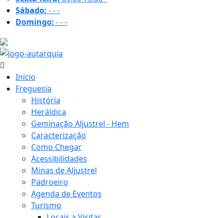
Sábado:
-
-
-
Domingo:
-
-
-
24.5 ºC
Início
Freguesia
História
Heráldica
Geminação Aljustrel - Hem
Caracterização
Como Chegar
Acessibilidades
Minas de Aljustrel
Padroeiro
Agenda de Eventos
Turismo
Locais a Visitar