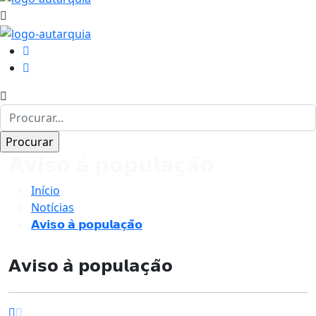
𝗔𝘃𝗶𝘀𝗼 𝗮̀ 𝗽𝗼𝗽𝘂𝗹𝗮𝗰̧𝗮̃𝗼
Início
Notícias
𝗔𝘃𝗶𝘀𝗼 𝗮̀ 𝗽𝗼𝗽𝘂𝗹𝗮𝗰̧𝗮̃𝗼
𝗔𝘃𝗶𝘀𝗼 𝗮̀ 𝗽𝗼𝗽𝘂𝗹𝗮𝗰̧𝗮̃𝗼