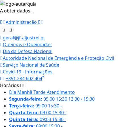
A obter dados...
Administração
geral@jf-aljustrel.pt
Queimas e Queimadas
Dia da Defesa Nacional
Autoridade Nacional de Emergência e Proteção Civil
Serviço Nacional de Saúde
Covid-19 - Informações
*
+351 284 602 404
Horários
Dia
Manhã
Tarde
Atendimento
Segunda-feira:
09:00
15:30
13:30 - 15:30
Terça-feira:
09:00
15:30
-
Quarta-feira:
09:00
15:30
-
Quinta-feira:
09:00
15:30
-
Sexta-feira:
09:00
15:30
-