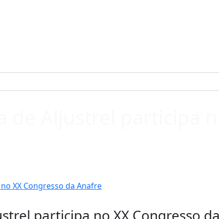
a de Aljustrel participa
pa no XX Congresso da Anafre
ustrel participa no XX Congresso d