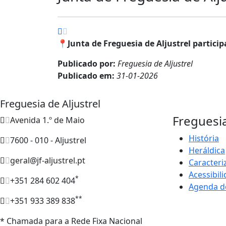
📍Junta de Freguesia de Aljustrel partici
Publicado por:
Freguesia de Aljustrel
Publicado em:
31-01-2026
Freguesia de Aljustrel
Freguesi
Avenida 1.º de Maio
História
7600 - 010 - Aljustrel
Heráldica
geral@jf-aljustrel.pt
Caracteri
Acessibil
*
+351 284 602 404
Agenda d
**
+351 933 389 838
* Chamada para a Rede Fixa Nacional