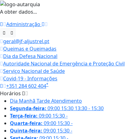
A obter dados...
Administração
geral@jf-aljustrel.pt
Queimas e Queimadas
Dia da Defesa Nacional
Autoridade Nacional de Emergência e Proteção Civil
Serviço Nacional de Saúde
Covid-19 - Informações
*
+351 284 602 404
Horários
Dia
Manhã
Tarde
Atendimento
Segunda-feira:
09:00
15:30
13:30 - 15:30
Terça-feira:
09:00
15:30
-
Quarta-feira:
09:00
15:30
-
Quinta-feira:
09:00
15:30
-
Sexta-feira:
09:00
15:30
-