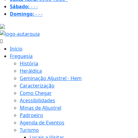
Sábado:
-
-
-
Domingo:
-
-
-
22.6 ºC
Início
Freguesia
História
Heráldica
Geminação Aljustrel - Hem
Caracterização
Como Chegar
Acessibilidades
Minas de Aljustrel
Padroeiro
Agenda de Eventos
Turismo
Locais a Visitar