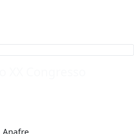
 no XX Congresso
a Anafre