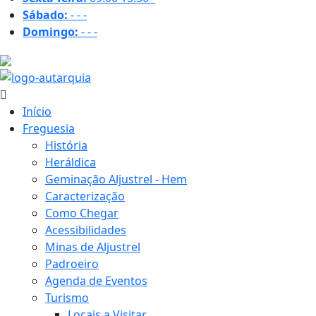
Sábado:
-
-
-
Domingo:
-
-
-
22.6 ºC
Início
Freguesia
História
Heráldica
Geminação Aljustrel - Hem
Caracterização
Como Chegar
Acessibilidades
Minas de Aljustrel
Padroeiro
Agenda de Eventos
Turismo
Locais a Visitar