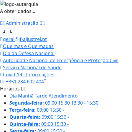
A obter dados...
Administração
geral@jf-aljustrel.pt
Queimas e Queimadas
Dia da Defesa Nacional
Autoridade Nacional de Emergência e Proteção Civil
Serviço Nacional de Saúde
Covid-19 - Informações
*
+351 284 602 404
Horários
Dia
Manhã
Tarde
Atendimento
Segunda-feira:
09:00
15:30
13:30 - 15:30
Terça-feira:
09:00
15:30
-
Quarta-feira:
09:00
15:30
-
Quinta-feira:
09:00
15:30
-
Sexta-feira:
09:00
15:30
-