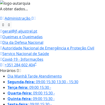
A obter dados...
Administração
geral@jf-aljustrel.pt
Queimas e Queimadas
Dia da Defesa Nacional
Autoridade Nacional de Emergência e Proteção Civil
Serviço Nacional de Saúde
Covid-19 - Informações
*
+351 284 602 404
Horários
Dia
Manhã
Tarde
Atendimento
Segunda-feira:
09:00
15:30
13:30 - 15:30
Terça-feira:
09:00
15:30
-
Quarta-feira:
09:00
15:30
-
Quinta-feira:
09:00
15:30
-
Sexta-feira:
09:00
15:30
-