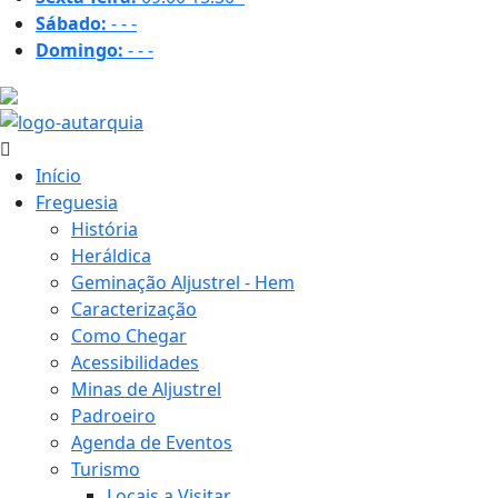
Sábado:
-
-
-
Domingo:
-
-
-
35.2 ºC
Início
Freguesia
História
Heráldica
Geminação Aljustrel - Hem
Caracterização
Como Chegar
Acessibilidades
Minas de Aljustrel
Padroeiro
Agenda de Eventos
Turismo
Locais a Visitar