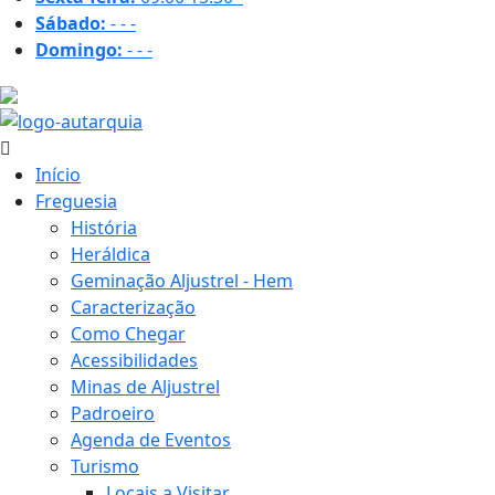
Sábado:
-
-
-
Domingo:
-
-
-
17.6 ºC
Início
Freguesia
História
Heráldica
Geminação Aljustrel - Hem
Caracterização
Como Chegar
Acessibilidades
Minas de Aljustrel
Padroeiro
Agenda de Eventos
Turismo
Locais a Visitar