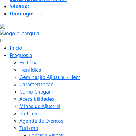
Sábado:
-
-
-
Domingo:
-
-
-
17.6 ºC
Início
Freguesia
História
Heráldica
Geminação Aljustrel - Hem
Caracterização
Como Chegar
Acessibilidades
Minas de Aljustrel
Padroeiro
Agenda de Eventos
Turismo
Locais a Visitar