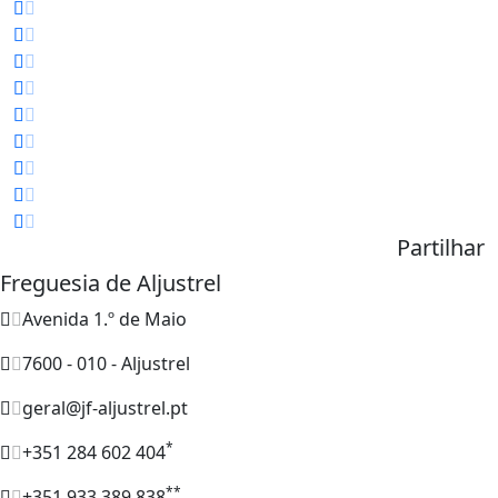
Partilhar
Freguesia de Aljustrel
Avenida 1.º de Maio
7600 - 010 - Aljustrel
geral@jf-aljustrel.pt
*
+351 284 602 404
**
+351 933 389 838