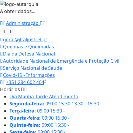
A obter dados...
Administração
geral@jf-aljustrel.pt
Queimas e Queimadas
Dia da Defesa Nacional
Autoridade Nacional de Emergência e Proteção Civil
Serviço Nacional de Saúde
Covid-19 - Informações
*
+351 284 602 404
Horários
Dia
Manhã
Tarde
Atendimento
Segunda-feira:
09:00
15:30
13:30 - 15:30
Terça-feira:
09:00
15:30
-
Quarta-feira:
09:00
15:30
-
Quinta-feira:
09:00
15:30
-
Sexta-feira:
09:00
15:30
-