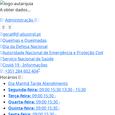
A obter dados...
Administração
geral@jf-aljustrel.pt
Queimas e Queimadas
Dia da Defesa Nacional
Autoridade Nacional de Emergência e Proteção Civil
Serviço Nacional de Saúde
Covid-19 - Informações
*
+351 284 602 404
Horários
Dia
Manhã
Tarde
Atendimento
Segunda-feira:
09:00
15:30
13:30 - 15:30
Terça-feira:
09:00
15:30
-
Quarta-feira:
09:00
15:30
-
Quinta-feira:
09:00
15:30
-
Sexta-feira:
09:00
15:30
-