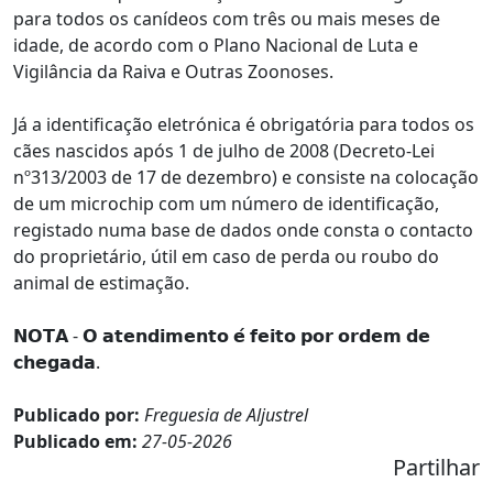
para todos os canídeos com três ou mais meses de
idade, de acordo com o Plano Nacional de Luta e
Vigilância da Raiva e Outras Zoonoses.
Já a identificação eletrónica é obrigatória para todos os
cães nascidos após 1 de julho de 2008 (Decreto-Lei
nº313/2003 de 17 de dezembro) e consiste na colocação
de um microchip com um número de identificação,
registado numa base de dados onde consta o contacto
do proprietário, útil em caso de perda ou roubo do
animal de estimação.
𝗡𝗢𝗧𝗔 - 𝗢 𝗮𝘁𝗲𝗻𝗱𝗶𝗺𝗲𝗻𝘁𝗼 𝗲́ 𝗳𝗲𝗶𝘁𝗼 𝗽𝗼𝗿 𝗼𝗿𝗱𝗲𝗺 𝗱𝗲
𝗰𝗵𝗲𝗴𝗮𝗱𝗮.
Publicado por:
Freguesia de Aljustrel
Publicado em:
27-05-2026
Partilhar