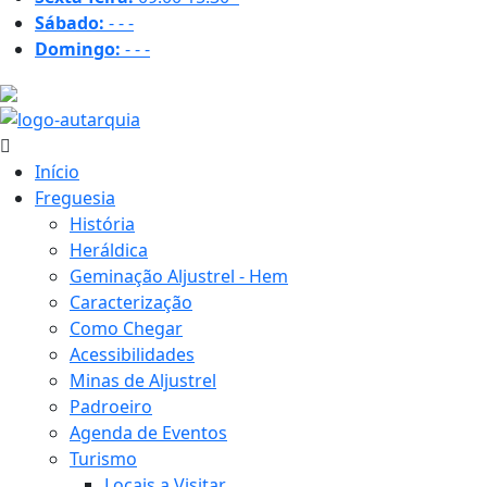
Sábado:
-
-
-
Domingo:
-
-
-
17.6 ºC
Início
Freguesia
História
Heráldica
Geminação Aljustrel - Hem
Caracterização
Como Chegar
Acessibilidades
Minas de Aljustrel
Padroeiro
Agenda de Eventos
Turismo
Locais a Visitar