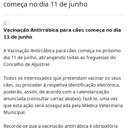
começa no dia 11 de junho
𝗩𝗮𝗰𝗶𝗻𝗮𝗰̧𝗮̃𝗼 𝗔𝗻𝘁𝗶𝗿𝗿𝗮́𝗯𝗶𝗰𝗮 𝗽𝗮𝗿𝗮 𝗰𝗮̃𝗲𝘀 𝗰𝗼𝗺𝗲𝗰̧𝗮 𝗻𝗼 𝗱𝗶𝗮
𝟭𝟭 𝗱𝗲 𝗷𝘂𝗻𝗵𝗼
A Vacinação Antirrábica para cães começa no próximo
dia 11 de junho, abrangendo todas as freguesias do
Concelho de Aljustrel.
Todos os interessados que pretendam vacinar os seus
cães, ou proceder à respetiva identificação eletrónica,
poderão, assim, de acordo com a calendarização
anunciada (consultar cartaz abaixo), fazê-lo, uma vez
que esta ação será assegurada pela Médica Veterinária
Municipal.
Recorde-se que a vacinação antirrábica é obrigatória