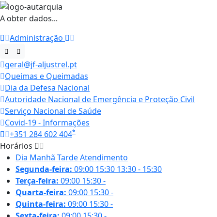
A obter dados...
Administração
geral@jf-aljustrel.pt
Queimas e Queimadas
Dia da Defesa Nacional
Autoridade Nacional de Emergência e Proteção Civil
Serviço Nacional de Saúde
Covid-19 - Informações
*
+351 284 602 404
Horários
Dia
Manhã
Tarde
Atendimento
Segunda-feira:
09:00
15:30
13:30 - 15:30
Terça-feira:
09:00
15:30
-
Quarta-feira:
09:00
15:30
-
Quinta-feira:
09:00
15:30
-
Sexta-feira:
09:00
15:30
-