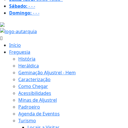
Sábado:
-
-
-
Domingo:
-
-
-
22.8 ºC
Início
Freguesia
História
Heráldica
Geminação Aljustrel - Hem
Caracterização
Como Chegar
Acessibilidades
Minas de Aljustrel
Padroeiro
Agenda de Eventos
Turismo
Locais a Visitar